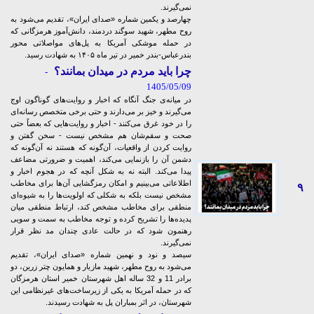
نمی‌گیرند.
چهارصد و یکمین شماره «صدای ایران»، تقدیم می‌شود به
روح مطهر، شهید سوگند دردمند، دانش‌آموز هرمزگانی که
در حمله موشکی آمریکا به پل‌های مواصلاتی محور
بندرعباس-بندر خمیر در تیر ماه ۱۴۰۵ به شهادت رسید.
چرا باید مردم در میدان بمانند؟
-
1405/05/09
در میانه‌ی جنگ آنگاه که اخبار و روایت‌های گوناگون اوج
می‌گیرند و خیز بر می‌دارند و حتی برخی متخصص رسانه‌ای
را در خود غرق می‌کنند - اخبار و روایت‌هایی که بعضاً حتی
صحت و سقم‌شان هم مشخص نیست - سخن گفتن و
روایت کردن از واقعیات، آن‌گونه که هستند نه آن‌گونه که
دشمن آن را بازنمایی می‌کند، اهمیت و ضرورتی مضاعف
پیدا می‌کند. البته نه به شکل آنچه که در هجوم اخبار و
اطلاعاتی می‌بینیم و امکان رمزگشایی‌ آن‌ها برای مخاطب
۹
مشخص نیست بلکه به شکلی که اولویت‌ها را به شیوه‌ای
منطقی برای مخاطب مشخص کند، ارتباط منطقی میان
پدیده‌ها را تشریح کرده و توجه مخاطب به سمت و سویی
رهنمون شود که در حالت عادی چندان مد نظر قرار
نمی‌گیرند.
سیصد و نود و نهمین شماره «صدای ایران»، تقدیم
می‌شود به روح مطهر، شهید مازیار و همایون چتر زرین، دو
برادر 11 و 32 ساله اهل شهرستان خمیر استان هرمزگان
که در حمله آمریکا به یکی از زیرساخت‌های غیرنظامی این
شهرستان، در اثر بمباران پل به شهادت رسیدند.