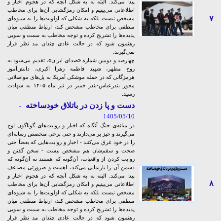
پیدا می‌کند. البته نه به شکل آنچه که در هجوم اخبار و
اطلاعاتی می‌بینیم و امکان رمزگشایی‌ آن‌ها برای مخاطب
۷
مشخص نیست بلکه به شکلی که اولویت‌ها را به شیوه‌ای
منطقی برای مخاطب مشخص کند، ارتباط منطقی میان
پدیده‌ها را تشریح کرده و توجه مخاطب به سمت و سویی
رهنمون شود که در حالت عادی چندان مد نظر قرار
نمی‌گیرند.
چهارصد و دومین شماره «صدای ایران»، تقدیم می‌شود به
روح مطهر، شهید فاطمه ‌زهرا اکبری، دانش‌آموز
هرمزگانی که در حمله موشکی آمریکا به پل‌های مواصلاتی
محور بندرعباس-بندر خمیر در تیر ماه ۱۴۰۵ به شهادت
رسید.
دست و پا زدن در باتلاق خودساخته
-
1405/05/10
در میانه‌ی جنگ آنگاه که اخبار و روایت‌های گوناگون اوج
می‌گیرند و خیز بر می‌دارند و حتی برخی متخصص رسانه‌ای
را در خود غرق می‌کنند - اخبار و روایت‌هایی که بعضاً حتی
صحت و سقم‌شان هم مشخص نیست - سخن گفتن و
روایت کردن از واقعیات، آن‌گونه که هستند نه آن‌گونه که
دشمن آن را بازنمایی می‌کند، اهمیت و ضرورتی مضاعف
پیدا می‌کند. البته نه به شکل آنچه که در هجوم اخبار و
۸
اطلاعاتی می‌بینیم و امکان رمزگشایی‌ آن‌ها برای مخاطب
مشخص نیست بلکه به شکلی که اولویت‌ها را به شیوه‌ای
منطقی برای مخاطب مشخص کند، ارتباط منطقی میان
پدیده‌ها را تشریح کرده و توجه مخاطب به سمت و سویی
رهنمون شود که در حالت عادی چندان مد نظر قرار