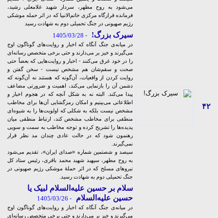
می‌شود به روح مطهر، سردار شهید غلامعلی رشید،
فرمانده قرارگاه مرکزی خاتم‌الانبیا که در اثر حمله موشکی
رژیم صهیونی در جنگ تحمیلی دوم به شهادت رسید
سیرک بزرگ!
- 1405/03/28
در میانه‌ی جنگ آنگاه که اخبار و روایت‌های گوناگون اوج
می‌گیرند و خیز بر می‌دارند و حتی برخی متخصص رسانه‌ای
را در خود غرق می‌کنند - اخبار و روایت‌هایی که بعضاً حتی
صحت و سقم‌شان هم مشخص نیست - سخن گفتن و
روایت کردن از واقعیات، آن‌گونه که هستند نه آن‌گونه که
دشمن آن را بازنمایی می‌کند، اهمیت و ضرورتی مضاعف
پیدا می‌کند. البته نه به شکل آنچه که در هجوم اخبار و
اطلاعاتی می‌بینیم و امکان رمزگشایی‌ آن‌ها برای مخاطب
۴۲
مشخص نیست بلکه به شکلی که اولویت‌ها را به شیوه‌ای
منطقی برای مخاطب مشخص کند، ارتباط منطقی میان
پدیده‌ها را تشریح کرده و توجه مخاطب به سمت و سویی
رهنمون شود که در حالت عادی چندان مد نظر قرار
نمی‌گیرند.
سیصد و شصتمین شماره «صدای ایران»، تقدیم می‌شود
به روح مطهر، سپهبد شهید محمد باقری، رئیس ستاد کل
نیروهای مسلح که در اثر حملۀ موشکی رژیم صهیونی در
جنگ تحمیلی دوم به شهادت رسید.
سلام بر حسین علیه‌السلام لبیک یا
حسین علیه‌السلام
- 1405/03/26
در میانه‌ی جنگ آنگاه که اخبار و روایت‌های گوناگون اوج
می‌گیرند و خیز بر می‌دارند و حتی برخی متخصص رسانه‌ای