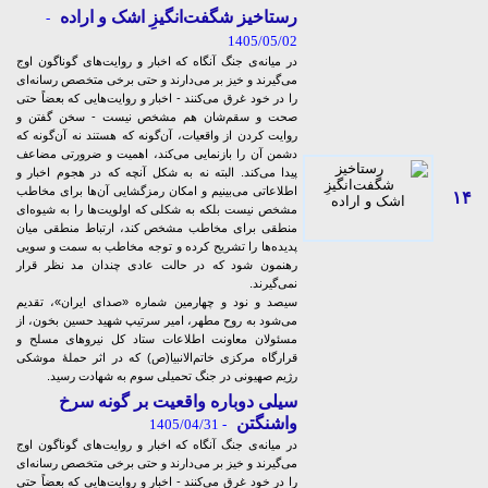
رستاخیز شگفت‌انگیزِ اشک و اراده
-
1405/05/02
در میانه‌ی جنگ آنگاه که اخبار و روایت‌های گوناگون اوج
می‌گیرند و خیز بر می‌دارند و حتی برخی متخصص رسانه‌ای
را در خود غرق می‌کنند - اخبار و روایت‌هایی که بعضاً حتی
صحت و سقم‌شان هم مشخص نیست - سخن گفتن و
روایت کردن از واقعیات، آن‌گونه که هستند نه آن‌گونه که
دشمن آن را بازنمایی می‌کند، اهمیت و ضرورتی مضاعف
پیدا می‌کند. البته نه به شکل آنچه که در هجوم اخبار و
اطلاعاتی می‌بینیم و امکان رمزگشایی‌ آن‌ها برای مخاطب
۱۴
مشخص نیست بلکه به شکلی که اولویت‌ها را به شیوه‌ای
منطقی برای مخاطب مشخص کند، ارتباط منطقی میان
پدیده‌ها را تشریح کرده و توجه مخاطب به سمت و سویی
رهنمون شود که در حالت عادی چندان مد نظر قرار
نمی‌گیرند.
سیصد و نود و چهارمین شماره «صدای ایران»، تقدیم
می‌شود به روح مطهر، امیر سرتیپ شهید حسین بخون، از
مسئولان معاونت اطلاعات ستاد کل نیروهای مسلح و
قرارگاه مرکزی خاتم‌الانبیا(ص) که در اثر حملۀ موشکی
رژیم صهیونی در جنگ تحمیلی سوم به شهادت رسید.
سیلی دوباره واقعیت بر گونه سرخ
واشنگتن
- 1405/04/31
در میانه‌ی جنگ آنگاه که اخبار و روایت‌های گوناگون اوج
می‌گیرند و خیز بر می‌دارند و حتی برخی متخصص رسانه‌ای
را در خود غرق می‌کنند - اخبار و روایت‌هایی که بعضاً حتی