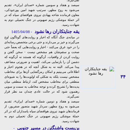
نمی‌گیرند.
سیصد و هفتاد و سومین شماره «صدای ایران»، تقدیم
می‌شود به روح مطهر، سرتیپ شهید امین پورجودکی،
معاون فرمانده شاخه پهپادی نیروی هوافضای سپاه که در
اثر حملۀ موشکی رژیم صهیونی در جنگ تحمیلی دوم به
شهادت رسید.
یقه جنایتکاران رها نشود
- 1405/04/08
در میانه‌ی جنگ آنگاه که اخبار و روایت‌های گوناگون اوج
می‌گیرند و خیز بر می‌دارند و حتی برخی متخصص رسانه‌ای
را در خود غرق می‌کنند - اخبار و روایت‌هایی که بعضاً حتی
صحت و سقم‌شان هم مشخص نیست - سخن گفتن و
روایت کردن از واقعیات، آن‌گونه که هستند نه آن‌گونه که
دشمن آن را بازنمایی می‌کند، اهمیت و ضرورتی مضاعف
پیدا می‌کند. البته نه به شکل آنچه که در هجوم اخبار و
اطلاعاتی می‌بینیم و امکان رمزگشایی‌ آن‌ها برای مخاطب
۳۴
مشخص نیست بلکه به شکلی که اولویت‌ها را به شیوه‌ای
منطقی برای مخاطب مشخص کند، ارتباط منطقی میان
پدیده‌ها را تشریح کرده و توجه مخاطب به سمت و سویی
رهنمون شود که در حالت عادی چندان مد نظر قرار
نمی‌گیرند.
سیصد و هفتاد و دومین شماره «صدای ایران»، تقدیم
می‌شود به روح مطهر، سردار شهید منصور صفرپور، از
فرماندهان شهید نیروی هوافضای سپاه پاسداران که در اثر
حملۀ موشکی رژیم صهیونی در جنگ تحمیلی دوم به
شهادت رسید.
بن‌بست واشنگتن در مسیر جنوبی
-