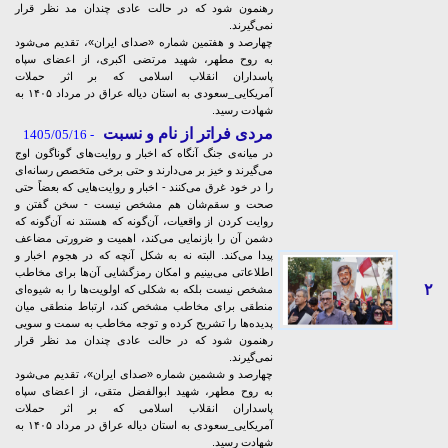
رهنمون شود که در حالت عادی چندان مد نظر قرار
نمی‌گیرند.
چهارصد و هفتمین شماره «صدای ایران»، تقدیم می‌شود
به روح مطهر، شهید مرتضی اکبری، از اعضای سپاه
پاسداران انقلاب اسلامی که بر اثر حملات
آمریکایی_سعودی به استان دیاله عراق در مرداد ۱۴۰۵ به
شهادت رسید.
مردی فراتر از نام‌ و نسبت
- 1405/05/16
در میانه‌ی جنگ آنگاه که اخبار و روایت‌های گوناگون اوج
می‌گیرند و خیز بر می‌دارند و حتی برخی متخصص رسانه‌ای
را در خود غرق می‌کنند - اخبار و روایت‌هایی که بعضاً حتی
صحت و سقم‌شان هم مشخص نیست - سخن گفتن و
روایت کردن از واقعیات، آن‌گونه که هستند نه آن‌گونه که
دشمن آن را بازنمایی می‌کند، اهمیت و ضرورتی مضاعف
پیدا می‌کند. البته نه به شکل آنچه که در هجوم اخبار و
اطلاعاتی می‌بینیم و امکان رمزگشایی‌ آن‌ها برای مخاطب
۲
مشخص نیست بلکه به شکلی که اولویت‌ها را به شیوه‌ای
منطقی برای مخاطب مشخص کند، ارتباط منطقی میان
پدیده‌ها را تشریح کرده و توجه مخاطب به سمت و سویی
رهنمون شود که در حالت عادی چندان مد نظر قرار
نمی‌گیرند.
چهارصد و ششمین شماره «صدای ایران»، تقدیم می‌شود
به روح مطهر، شهید ابوالفضل متقی، از اعضای سپاه
پاسداران انقلاب اسلامی که بر اثر حملات
آمریکایی_سعودی به استان دیاله عراق در مرداد ۱۴۰۵ به
شهادت رسید.