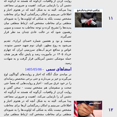
روایت کردن از واقعیات، آن‌گونه که هستند نه آن‌گونه که
دشمن آن را بازنمایی می‌کند، اهمیت و ضرورتی مضاعف
پیدا می‌کند. البته نه به شکل آنچه که در هجوم اخبار و
اطلاعاتی می‌بینیم و امکان رمزگشایی‌ آن‌ها برای مخاطب
۱۱
مشخص نیست بلکه به شکلی که اولویت‌ها را به شیوه‌ای
منطقی برای مخاطب مشخص کند، ارتباط منطقی میان
پدیده‌ها را تشریح کرده و توجه مخاطب به سمت و سویی
رهنمون شود که در حالت عادی چندان مد نظر قرار
نمی‌گیرند.
سیصد و نود و هفتمین شماره «صدای ایران»، تقدیم
می‌شود به روح مطهر، ناوبان دوم شهید حسین ستوده،
غواص و مدافع حریم آب‌های سرزمینی ایران که چهارم
خرداد ۱۴۰۵ در مأموریت رصد و پایش تنگه هرمز هدف
حمله موشکی دشمن آمریکایی قرار گرفت و به شهادت
رسید.
امضاهای سمی
- 1405/05/06
در میانه‌ی جنگ آنگاه که اخبار و روایت‌های گوناگون اوج
می‌گیرند و خیز بر می‌دارند و حتی برخی متخصص رسانه‌ای
را در خود غرق می‌کنند - اخبار و روایت‌هایی که بعضاً حتی
صحت و سقم‌شان هم مشخص نیست - سخن گفتن و
روایت کردن از واقعیات، آن‌گونه که هستند نه آن‌گونه که
دشمن آن را بازنمایی می‌کند، اهمیت و ضرورتی مضاعف
پیدا می‌کند. البته نه به شکل آنچه که در هجوم اخبار و
اطلاعاتی می‌بینیم و امکان رمزگشایی‌ آن‌ها برای مخاطب
۱۲
مشخص نیست بلکه به شکلی که اولویت‌ها را به شیوه‌ای
منطقی برای مخاطب مشخص کند، ارتباط منطقی میان