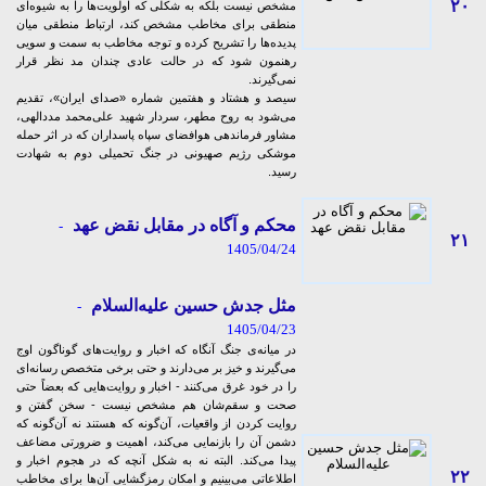
۲۰
مشخص نیست بلکه به شکلی که اولویت‌ها را به شیوه‌ای
منطقی برای مخاطب مشخص کند، ارتباط منطقی میان
پدیده‌ها را تشریح کرده و توجه مخاطب به سمت و سویی
رهنمون شود که در حالت عادی چندان مد نظر قرار
نمی‌گیرند.
سیصد و هشتاد و هفتمین شماره «صدای ایران»، تقدیم
می‌شود به روح مطهر، سردار شهید علی‌محمد مددالهی،
مشاور فرماندهی هوافضای سپاه پاسداران که در اثر حمله
موشکی رژیم صهیونی در جنگ تحمیلی دوم به شهادت
رسید.
محکم و آگاه در مقابل نقض عهد
-
۲۱
1405/04/24
مثل جدش حسین علیه‌السلام
-
1405/04/23
در میانه‌ی جنگ آنگاه که اخبار و روایت‌های گوناگون اوج
می‌گیرند و خیز بر می‌دارند و حتی برخی متخصص رسانه‌ای
را در خود غرق می‌کنند - اخبار و روایت‌هایی که بعضاً حتی
صحت و سقم‌شان هم مشخص نیست - سخن گفتن و
روایت کردن از واقعیات، آن‌گونه که هستند نه آن‌گونه که
دشمن آن را بازنمایی می‌کند، اهمیت و ضرورتی مضاعف
پیدا می‌کند. البته نه به شکل آنچه که در هجوم اخبار و
۲۲
اطلاعاتی می‌بینیم و امکان رمزگشایی‌ آن‌ها برای مخاطب