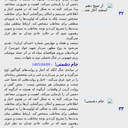
دشمن آن را بازنمایی می‌کند، اهمیت و ضرورتی مضاعف
پیدا می‌کند. البته نه به شکل آنچه که در هجوم اخبار و
۳۲
اطلاعاتی می‌بینیم و امکان رمزگشایی‌ آن‌ها برای مخاطب
مشخص نیست بلکه به شکلی که اولویت‌ها را به شیوه‌ای
منطقی برای مخاطب مشخص کند، ارتباط منطقی میان
پدیده‌ها را تشریح کرده و توجه مخاطب به سمت و سویی
رهنمون شود که در حالت عادی چندان مد نظر قرار
نمی‌گیرند.
سیصد و هفتاد و چهارمین شماره «صدای ایران»، تقدیم
می‌شود به روح مطهر، سردار شهید جواد جورسرا، از
فرماندهان نیروی هوافضای سپاه که در اثر حمله موشکی
رژیم صهیونی در جنگ تحمیلی دوم به شهادت رسید.
جام دشمنی!
- 1405/04/09
در میانه‌ی جنگ آنگاه که اخبار و روایت‌های گوناگون اوج
می‌گیرند و خیز بر می‌دارند و حتی برخی متخصص رسانه‌ای
را در خود غرق می‌کنند - اخبار و روایت‌هایی که بعضاً حتی
صحت و سقم‌شان هم مشخص نیست - سخن گفتن و
روایت کردن از واقعیات، آن‌گونه که هستند نه آن‌گونه که
دشمن آن را بازنمایی می‌کند، اهمیت و ضرورتی مضاعف
پیدا می‌کند. البته نه به شکل آنچه که در هجوم اخبار و
اطلاعاتی می‌بینیم و امکان رمزگشایی‌ آن‌ها برای مخاطب
۳۳
مشخص نیست بلکه به شکلی که اولویت‌ها را به شیوه‌ای
منطقی برای مخاطب مشخص کند، ارتباط منطقی میان
پدیده‌ها را تشریح کرده و توجه مخاطب به سمت و سویی
رهنمون شود که در حالت عادی چندان مد نظر قرار