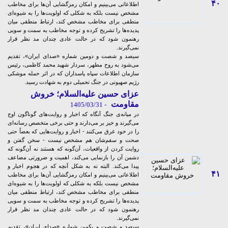
۴۰
اطلاعاتی می‌بینیم و امکان رمزگشایی‌ آن‌ها برای مخاطب
مشخص نیست بلکه به شکلی که اولویت‌ها را به شیوه‌ای
منطقی برای مخاطب مشخص کند، ارتباط منطقی میان
پدیده‌ها را تشریح کرده و توجه مخاطب به سمت و سویی
رهنمون شود که در حالت عادی چندان مد نظر قرار
نمی‌گیرند.
سیصد و شصت و دومین شماره «صدای ایران»، تقدیم
می‌شود به روح مطهر، سردار شهید محمد کاظمی، رئیس
سازمان اطلاعات سپاه پاسداران که در اثر حمله موشکی
رژیم صهیونی در جنگ تحمیلی دوم به شهادت رسید.
عزای حسین علیه‌السلام؛ خروش
مقاومت
- 1405/03/31
در میانه‌ی جنگ آنگاه که اخبار و روایت‌های گوناگون اوج
می‌گیرند و خیز بر می‌دارند و حتی برخی متخصص رسانه‌ای
را در خود غرق می‌کنند - اخبار و روایت‌هایی که بعضاً حتی
صحت و سقم‌شان هم مشخص نیست - سخن گفتن و
روایت کردن از واقعیات، آن‌گونه که هستند نه آن‌گونه که
دشمن آن را بازنمایی می‌کند، اهمیت و ضرورتی مضاعف
پیدا می‌کند. البته نه به شکل آنچه که در هجوم اخبار و
۴۱
اطلاعاتی می‌بینیم و امکان رمزگشایی‌ آن‌ها برای مخاطب
مشخص نیست بلکه به شکلی که اولویت‌ها را به شیوه‌ای
منطقی برای مخاطب مشخص کند، ارتباط منطقی میان
پدیده‌ها را تشریح کرده و توجه مخاطب به سمت و سویی
رهنمون شود که در حالت عادی چندان مد نظر قرار
نمی‌گیرند.
سیصد و شصت و یکمین شماره «صدای ایران»، تقدیم