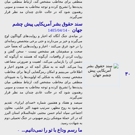
منطقی برای مخاطب مشخص کند، ارتباط منطقی میان
پدیده‌ها را تشریح کرده و توجه مخاطب به سمت و سویی
رهنمون شود که در حالت عادی چندان مد نظر قرار
نمی‌گیرند.
سند حقوق بشر آمریکایی پیش چشم
جهان
- 1405/04/14
در میانه‌ی جنگ آنگاه که اخبار و روایت‌های گوناگون اوج
می‌گیرند و خیز بر می‌دارند و حتی برخی متخصص رسانه‌ای
را در خود غرق می‌کنند - اخبار و روایت‌هایی که بعضاً حتی
صحت و سقم‌شان هم مشخص نیست - سخن گفتن و
روایت کردن از واقعیات، آن‌گونه که هستند نه آن‌گونه که
دشمن آن را بازنمایی می‌کند، اهمیت و ضرورتی مضاعف
پیدا می‌کند. البته نه به شکل آنچه که در هجوم اخبار و
اطلاعاتی می‌بینیم و امکان رمزگشایی‌ آن‌ها برای مخاطب
۳۰
مشخص نیست بلکه به شکلی که اولویت‌ها را به شیوه‌ای
منطقی برای مخاطب مشخص کند، ارتباط منطقی میان
پدیده‌ها را تشریح کرده و توجه مخاطب به سمت و سویی
رهنمون شود که در حالت عادی چندان مد نظر قرار
نمی‌گیرند.
سیصد و هفتاد و هفتمین شماره «صدای ایران»، تقدیم
می‌شود به روح مطهر، سرتیپ شهید اکبر عنایتی، معاون
اجتماعی سپاه امام حسن مجتبی علیه‌السلام استان البرز
که در اثر حملۀ موشکی رژیم صهیونی در جنگ تحمیلی دوم
به شهادت رسید.
ما رسم وداع با تو را نمی‌دانیم...
-