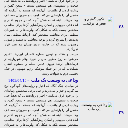
را در خود غرق می‌کنند - اخبار و روایت‌هایی که بعضاً حتی
صحت و سقم‌شان هم مشخص نیست - سخن گفتن و
روایت کردن از واقعیات، آن‌گونه که هستند نه آن‌گونه که
دشمن آن را بازنمایی می‌کند، اهمیت و ضرورتی مضاعف
پیدا می‌کند. البته نه به شکل آنچه که در هجوم اخبار و
اطلاعاتی می‌بینیم و امکان رمزگشایی‌ آن‌ها برای مخاطب
۲۸
مشخص نیست بلکه به شکلی که اولویت‌ها را به شیوه‌ای
منطقی برای مخاطب مشخص کند، ارتباط منطقی میان
پدیده‌ها را تشریح کرده و توجه مخاطب به سمت و سویی
رهنمون شود که در حالت عادی چندان مد نظر قرار
نمی‌گیرند.
سیصد و هفتاد و نهمین شماره «صدای ایران»، تقدیم
می‌شود به روح مطهر، سردار شهید بهنام شهریاری، از
فرماندهان ارشد نیروی قدس سپاه و مسئول انتقال
تسلیحات که در اثر حملۀ موشکی رژیم صهیونی در جنگ
تحمیلی دوم به شهادت رسید.
وداعی به وسعت یک ملت
- 1405/04/15
در میانه‌ی جنگ آنگاه که اخبار و روایت‌های گوناگون اوج
می‌گیرند و خیز بر می‌دارند و حتی برخی متخصص رسانه‌ای
را در خود غرق می‌کنند - اخبار و روایت‌هایی که بعضاً حتی
صحت و سقم‌شان هم مشخص نیست - سخن گفتن و
روایت کردن از واقعیات، آن‌گونه که هستند نه آن‌گونه که
دشمن آن را بازنمایی می‌کند، اهمیت و ضرورتی مضاعف
۲۹
پیدا می‌کند. البته نه به شکل آنچه که در هجوم اخبار و
اطلاعاتی می‌بینیم و امکان رمزگشایی‌ آن‌ها برای مخاطب
مشخص نیست بلکه به شکلی که اولویت‌ها را به شیوه‌ای