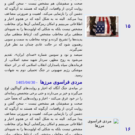
صحت و سقم‌شان هم مشخص نیست - سخن گفتن و
روایت کردن از واقعیات، آن‌گونه که هستند نه آن‌گونه که
دشمن آن را بازنمایی می‌کند، اهمیت و ضرورتی مضاعف
پیدا می‌کند. البته نه به شکل آنچه که در هجوم اخبار و
اطلاعاتی می‌بینیم و امکان رمزگشایی‌ آن‌ها برای مخاطب
۱۵
مشخص نیست بلکه به شکلی که اولویت‌ها را به شیوه‌ای
منطقی برای مخاطب مشخص کند، ارتباط منطقی میان
پدیده‌ها را تشریح کرده و توجه مخاطب به سمت و سویی
رهنمون شود که در حالت عادی چندان مد نظر قرار
نمی‌گیرند.
سیصد و نود و سومین شماره «صدای ایران»، تقدیم
می‌شود به روح مطهر، سردار شهید سعید اصلانی، از
فرماندهان سپاه پاسداران انقلاب اسلامی که در اثر حملۀ
موشکی رژیم صهیونی در جنگ تحمیلی دوم به شهادت
رسید.
مردی فراسوی مرزها
- 1405/04/30
در میانه‌ی جنگ آنگاه که اخبار و روایت‌های گوناگون اوج
می‌گیرند و خیز بر می‌دارند و حتی برخی متخصص رسانه‌ای
را در خود غرق می‌کنند - اخبار و روایت‌هایی که بعضاً حتی
صحت و سقم‌شان هم مشخص نیست - سخن گفتن و
روایت کردن از واقعیات، آن‌گونه که هستند نه آن‌گونه که
دشمن آن را بازنمایی می‌کند، اهمیت و ضرورتی مضاعف
پیدا می‌کند. البته نه به شکل آنچه که در هجوم اخبار و
اطلاعاتی می‌بینیم و امکان رمزگشایی‌ آن‌ها برای مخاطب
۱۶
مشخص نیست بلکه به شکلی که اولویت‌ها را به شیوه‌ای
منطقی برای مخاطب مشخص کند، ارتباط منطقی میان