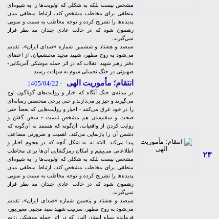
مشخص نیست بلکه به شکلی که اولویت‌ها را به شیوه‌ای
منطقی برای مخاطب مشخص کند، ارتباط منطقی میان
پدیده‌ها را تشریح کرده و توجه مخاطب به سمت و سویی
رهنمون شود که در حالت عادی چندان مد نظر قرار
نمی‌گیرند.
سیصد و هشتاد و ششمین شماره «صدای ایران»، تقدیم
می‌شود به روح مطهر، شهید مجید محتشمیان، از اعضای
دفتر رهبر شهید انقلاب که در اثر حمله موشکی آمریکایی-
صهیونی در جنگ تحمیلی سوم به شهادت رسید.
انتقام؛ مأموریت الهی
- 1405/04/22
در میانه‌ی جنگ آنگاه که اخبار و روایت‌های گوناگون اوج
می‌گیرند و خیز بر می‌دارند و حتی برخی متخصص رسانه‌ای
را در خود غرق می‌کنند - اخبار و روایت‌هایی که بعضاً حتی
صحت و سقم‌شان هم مشخص نیست - سخن گفتن و
روایت کردن از واقعیات، آن‌گونه که هستند نه آن‌گونه که
دشمن آن را بازنمایی می‌کند، اهمیت و ضرورتی مضاعف
پیدا می‌کند. البته نه به شکل آنچه که در هجوم اخبار و
اطلاعاتی می‌بینیم و امکان رمزگشایی‌ آن‌ها برای مخاطب
۲۳
مشخص نیست بلکه به شکلی که اولویت‌ها را به شیوه‌ای
منطقی برای مخاطب مشخص کند، ارتباط منطقی میان
پدیده‌ها را تشریح کرده و توجه مخاطب به سمت و سویی
رهنمون شود که در حالت عادی چندان مد نظر قرار
نمی‌گیرند.
سیصد و هشتاد و پنجمین شماره «صدای ایران»، تقدیم
می‌شود به روح مطهر، سرتیپ شهید سید مجتبی معین‌پور،
فرمانده سپاه استان البرز که در اثر حمله موشکی رژیم