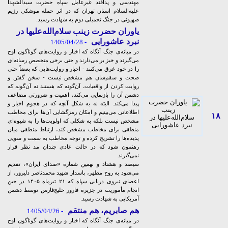
مهندسی و پدافند غیرعامل سپاه حضرت سیدالشهدا
علیه‌السلام استان تهران که در اثر حمله موشکی رژیم
صهیونی در جنگ تحمیلی دوم به شهادت رسید.
یاوران حضرت زینب سلام‌الله‌علیها در
نبرد عاشورایی
- 1405/04/28
در میانه‌ی جنگ آنگاه که اخبار و روایت‌های گوناگون اوج
می‌گیرند و خیز بر می‌دارند و حتی برخی متخصص رسانه‌ای
را در خود غرق می‌کنند - اخبار و روایت‌هایی که بعضاً حتی
صحت و سقم‌شان هم مشخص نیست - سخن گفتن و
روایت کردن از واقعیات، آن‌گونه که هستند نه آن‌گونه که
دشمن آن را بازنمایی می‌کند، اهمیت و ضرورتی مضاعف
پیدا می‌کند. البته نه به شکل آنچه که در هجوم اخبار و
اطلاعاتی می‌بینیم و امکان رمزگشایی‌ آن‌ها برای مخاطب
۱۸
مشخص نیست بلکه به شکلی که اولویت‌ها را به شیوه‌ای
منطقی برای مخاطب مشخص کند، ارتباط منطقی میان
پدیده‌ها را تشریح کرده و توجه مخاطب به سمت و سویی
رهنمون شود که در حالت عادی چندان مد نظر قرار
نمی‌گیرند.
سیصد و هشتاد و نهمین شماره «صدای ایران»، تقدیم
می‌شود به روح مطهر، پاسدار شهید محمدناصر دلیرور، از
اعضای نیروی دریایی سپاه که‌ ۲۱ تیرماه ۱۴۰۵ در حین
انجام مأموریت در جزیره فارور خلیج‌فارس توسط دشمن
آمریکایی به شهادت رسید.
هم صابریم، هم منتقم
- 1405/04/26
در میانه‌ی جنگ آنگاه که اخبار و روایت‌های گوناگون اوج