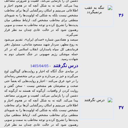
دشمن آن را بازنمایی می‌کند، اهمیت و ضرورتی مضاعف
پیدا می‌کند. البته نه به شکل آنچه که در هجوم اخبار و
اطلاعاتی می‌بینیم و امکان رمزگشایی‌ آن‌ها برای مخاطب
۳۶
مشخص نیست بلکه به شکلی که اولویت‌ها را به شیوه‌ای
منطقی برای مخاطب مشخص کند، ارتباط منطقی میان
پدیده‌ها را تشریح کرده و توجه مخاطب به سمت و سویی
رهنمون شود که در حالت عادی چندان مد نظر قرار
نمی‌گیرند.
سیصد و هفتادمین شماره «صدای ایران»، تقدیم می‌شود
به روح مطهر، سردار شهید مسعود شانه‌ئی، مسئول دفتر
فرماندهی کل سپاه پاسداران انقلاب اسلامی که در اثر
حمله موشکی رژیم صهیونی در جنگ تحمیلی دوم به
شهادت رسید.
درس نگرفتند
- 1405/04/05
در میانه‌ی جنگ آنگاه که اخبار و روایت‌های گوناگون اوج
می‌گیرند و خیز بر می‌دارند و حتی برخی متخصص رسانه‌ای
را در خود غرق می‌کنند - اخبار و روایت‌هایی که بعضاً حتی
صحت و سقم‌شان هم مشخص نیست - سخن گفتن و
روایت کردن از واقعیات، آن‌گونه که هستند نه آن‌گونه که
دشمن آن را بازنمایی می‌کند، اهمیت و ضرورتی مضاعف
پیدا می‌کند. البته نه به شکل آنچه که در هجوم اخبار و
اطلاعاتی می‌بینیم و امکان رمزگشایی‌ آن‌ها برای مخاطب
۳۷
مشخص نیست بلکه به شکلی که اولویت‌ها را به شیوه‌ای
منطقی برای مخاطب مشخص کند، ارتباط منطقی میان
پدیده‌ها را تشریح کرده و توجه مخاطب به سمت و سویی
رهنمون شود که در حالت عادی چندان مد نظر قرار