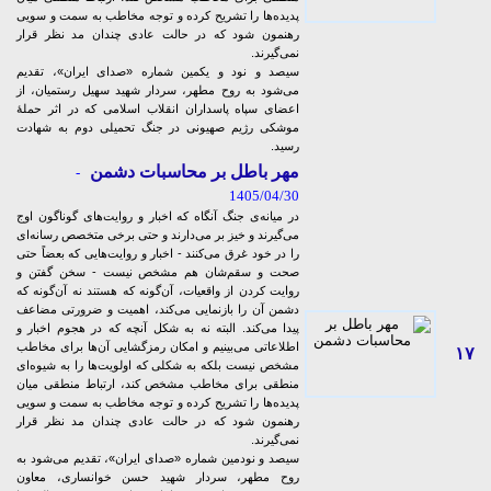
پدیده‌ها را تشریح کرده و توجه مخاطب به سمت و سویی
رهنمون شود که در حالت عادی چندان مد نظر قرار
نمی‌گیرند.
سیصد و نود و یکمین شماره «صدای ایران»، تقدیم
می‌شود به روح مطهر، سردار شهید سهیل رستمیان، از
اعضای سپاه پاسداران انقلاب اسلامی که در اثر حملۀ
موشکی رژیم صهیونی در جنگ تحمیلی دوم به شهادت
رسید.
مهر باطل بر محاسبات دشمن
-
1405/04/30
در میانه‌ی جنگ آنگاه که اخبار و روایت‌های گوناگون اوج
می‌گیرند و خیز بر می‌دارند و حتی برخی متخصص رسانه‌ای
را در خود غرق می‌کنند - اخبار و روایت‌هایی که بعضاً حتی
صحت و سقم‌شان هم مشخص نیست - سخن گفتن و
روایت کردن از واقعیات، آن‌گونه که هستند نه آن‌گونه که
دشمن آن را بازنمایی می‌کند، اهمیت و ضرورتی مضاعف
پیدا می‌کند. البته نه به شکل آنچه که در هجوم اخبار و
اطلاعاتی می‌بینیم و امکان رمزگشایی‌ آن‌ها برای مخاطب
۱۷
مشخص نیست بلکه به شکلی که اولویت‌ها را به شیوه‌ای
منطقی برای مخاطب مشخص کند، ارتباط منطقی میان
پدیده‌ها را تشریح کرده و توجه مخاطب به سمت و سویی
رهنمون شود که در حالت عادی چندان مد نظر قرار
نمی‌گیرند.
سیصد و نودمین شماره «صدای ایران»، تقدیم می‌شود به
روح مطهر، سردار شهید حسن خوانساری، معاون