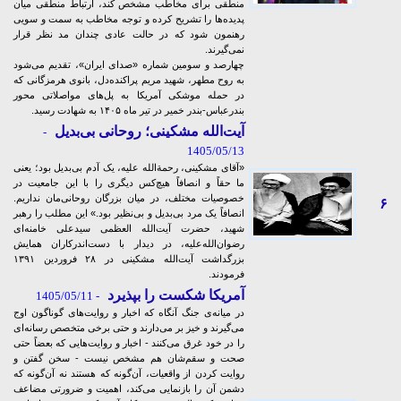
منطقی برای مخاطب مشخص کند، ارتباط منطقی میان
پدیده‌ها را تشریح کرده و توجه مخاطب به سمت و سویی
رهنمون شود که در حالت عادی چندان مد نظر قرار
نمی‌گیرند.
چهارصد و سومین شماره «صدای ایران»، تقدیم می‌شود
به روح مطهر، شهید مریم پراکنده‌دل، بانوی هرمزگانی که
در حمله موشکی آمریکا به پل‌های مواصلاتی محور
بندرعباس-بندر خمیر در تیر ماه ۱۴۰۵ به شهادت رسید.
آیت‌الله مشکینی؛ روحانی بی‌بدیل
-
1405/05/13
«آقای مشکینی، رحمة‌الله علیه، یک آدم بی‌بدیل بود؛ یعنی
ما حقاً و انصافاً هیچ‌کس دیگری را با این جامعیت در
خصوصیات مختلف، در میان بزرگان روحانی‌مان نداریم.
۶
انصافاً یک مرد بی‌بدیل و بی‌نظیر بود.» این مطلب را رهبر
شهید، حضرت آیت‌الله العظمی سیدعلی خامنه‌ای
رضوان‌الله‌علیه، در دیدار با دست‌اندرکاران همایش
بزرگداشت آیت‌الله مشکینی در ۲۸ فروردین ۱۳۹۱
فرمودند.
آمریکا شکست را بپذیرد
- 1405/05/11
در میانه‌ی جنگ آنگاه که اخبار و روایت‌های گوناگون اوج
می‌گیرند و خیز بر می‌دارند و حتی برخی متخصص رسانه‌ای
را در خود غرق می‌کنند - اخبار و روایت‌هایی که بعضاً حتی
صحت و سقم‌شان هم مشخص نیست - سخن گفتن و
روایت کردن از واقعیات، آن‌گونه که هستند نه آن‌گونه که
دشمن آن را بازنمایی می‌کند، اهمیت و ضرورتی مضاعف