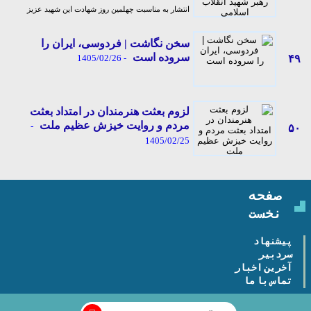
انتشار به مناسبت چهلمین روز شهادت این شهید عزیز
سخن نگاشت | فردوسی، ایران را
سروده است
- 1405/02/26
۴۹
لزوم بعثت هنرمندان در امتداد بعثت
مردم و روایت خیزش عظیم ملت
-
۵۰
1405/02/25
صفحه
نخست
پیشنهاد
سردبیر
آخرین اخبار
تماس با ما