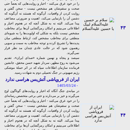
را در خود غرق می‌کنند - اخبار و روایت‌هایی که بعضاً حتی
صحت و سقم‌شان هم مشخص نیست - سخن گفتن و
روایت کردن از واقعیات، آن‌گونه که هستند نه آن‌گونه که
دشمن آن را بازنمایی می‌کند، اهمیت و ضرورتی مضاعف
پیدا می‌کند. البته نه به شکل آنچه که در هجوم اخبار و
۴۳
اطلاعاتی می‌بینیم و امکان رمزگشایی‌ آن‌ها برای مخاطب
مشخص نیست بلکه به شکلی که اولویت‌ها را به شیوه‌ای
منطقی برای مخاطب مشخص کند، ارتباط منطقی میان
پدیده‌ها را تشریح کرده و توجه مخاطب به سمت و سویی
رهنمون شود که در حالت عادی چندان مد نظر قرار
نمی‌گیرند.
سیصد و پنجاه و نهمین شماره «صدای ایران»، تقدیم
می‌شود به روح مطهر، سردار شهید حسن محقق، جانشین
فرمانده سازمان اطلاعات سپاه که در اثر حملۀ موشکی
رژیم صهیونی در جنگ تحمیلی دوم به شهادت رسید.
ایران از فروپاشی آتش‌بس هراسی ندارد
- 1405/03/24
در میانه‌ی جنگ آنگاه که اخبار و روایت‌های گوناگون اوج
می‌گیرند و خیز بر می‌دارند و حتی برخی متخصص رسانه‌ای
را در خود غرق می‌کنند - اخبار و روایت‌هایی که بعضاً حتی
صحت و سقم‌شان هم مشخص نیست - سخن گفتن و
روایت کردن از واقعیات، آن‌گونه که هستند نه آن‌گونه که
۴۴
دشمن آن را بازنمایی می‌کند، اهمیت و ضرورتی مضاعف
پیدا می‌کند. البته نه به شکل آنچه که در هجوم اخبار و
اطلاعاتی می‌بینیم و امکان رمزگشایی‌ آن‌ها برای مخاطب