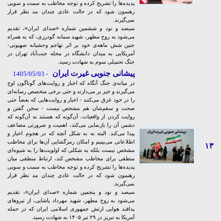
پدیده‌ها را تشریح کرده و توجه مخاطب به سمت و سویی
رهنمون شود که در حالت عادی چندان مد نظر قرار
نمی‌گیرند.
سیصد و نود و ششمین شماره «صدای ایران»، تقدیم
می‌شود به روح مطهر، شهید سمانه گودرزی، که به همراه
جنین شش ماهه‌ی خود بر اثر تهاجم وحشیانه صهیونی-
آمریکایی به میدان دانشگاه در محله جنت‌آباد تهران در
جنگ تحمیلی سوم به شهادت رسید.
پیشانی جنوبی غیرت ایران
- 1405/05/03
در میانه‌ی جنگ آنگاه که اخبار و روایت‌های گوناگون اوج
می‌گیرند و خیز بر می‌دارند و حتی برخی متخصص رسانه‌ای
را در خود غرق می‌کنند - اخبار و روایت‌هایی که بعضاً حتی
صحت و سقم‌شان هم مشخص نیست - سخن گفتن و
روایت کردن از واقعیات، آن‌گونه که هستند نه آن‌گونه که
دشمن آن را بازنمایی می‌کند، اهمیت و ضرورتی مضاعف
پیدا می‌کند. البته نه به شکل آنچه که در هجوم اخبار و
اطلاعاتی می‌بینیم و امکان رمزگشایی‌ آن‌ها برای مخاطب
۱۳
مشخص نیست بلکه به شکلی که اولویت‌ها را به شیوه‌ای
منطقی برای مخاطب مشخص کند، ارتباط منطقی میان
پدیده‌ها را تشریح کرده و توجه مخاطب به سمت و سویی
رهنمون شود که در حالت عادی چندان مد نظر قرار
نمی‌گیرند.
سیصد و نود و پنجمین شماره «صدای ایران»، تقدیم
می‌شود به روح مطهر، شهید مهرداد پاشایی، از نیروهای
پدافند هوایی ارتش جمهوری اسلامی ایران که در حمله
آمریکا به تبریز در ۲۹ تیر ۱۴۰۵ به شهادت رسید.