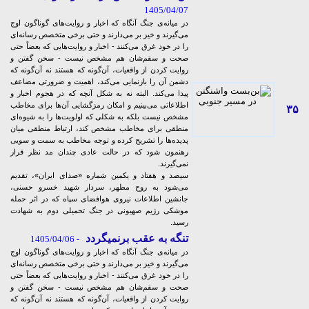
1405/04/07
در میانه‌ی جنگ آنگاه که اخبار و روایت‌های گوناگون اوج
می‌گیرند و خیز بر می‌دارند و حتی برخی متخصص رسانه‌ای
را در خود غرق می‌کنند - اخبار و روایت‌هایی که بعضاً حتی
صحت و سقم‌شان هم مشخص نیست - سخن گفتن و
روایت کردن از واقعیات، آن‌گونه که هستند نه آن‌گونه که
دشمن آن را بازنمایی می‌کند، اهمیت و ضرورتی مضاعف
پیدا می‌کند. البته نه به شکل آنچه که در هجوم اخبار و
اطلاعاتی می‌بینیم و امکان رمزگشایی‌ آن‌ها برای مخاطب
۳۵
مشخص نیست بلکه به شکلی که اولویت‌ها را به شیوه‌ای
منطقی برای مخاطب مشخص کند، ارتباط منطقی میان
پدیده‌ها را تشریح کرده و توجه مخاطب به سمت و سویی
رهنمون شود که در حالت عادی چندان مد نظر قرار
نمی‌گیرند.
سیصد و هفتاد و یکمین شماره «صدای ایران»، تقدیم
می‌شود به روح مطهر، سردار شهید خسرو حسنی،
جانشین اطلاعات نیروی هوافضای سپاه که در اثر حمله
موشکی رژیم صهیونی در جنگ تحمیلی دوم به شهادت
رسید.
تنگه به عقب برنمیگردد
- 1405/04/06
در میانه‌ی جنگ آنگاه که اخبار و روایت‌های گوناگون اوج
می‌گیرند و خیز بر می‌دارند و حتی برخی متخصص رسانه‌ای
را در خود غرق می‌کنند - اخبار و روایت‌هایی که بعضاً حتی
صحت و سقم‌شان هم مشخص نیست - سخن گفتن و
روایت کردن از واقعیات، آن‌گونه که هستند نه آن‌گونه که