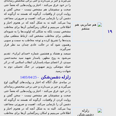
می‌گیرند و خیز بر می‌دارند و حتی برخی متخصص رسانه‌ای
را در خود غرق می‌کنند - اخبار و روایت‌هایی که بعضاً حتی
صحت و سقم‌شان هم مشخص نیست - سخن گفتن و
روایت کردن از واقعیات، آن‌گونه که هستند نه آن‌گونه که
دشمن آن را بازنمایی می‌کند، اهمیت و ضرورتی مضاعف
پیدا می‌کند. البته نه به شکل آنچه که در هجوم اخبار و
اطلاعاتی می‌بینیم و امکان رمزگشایی‌ آن‌ها برای مخاطب
۱۹
مشخص نیست بلکه به شکلی که اولویت‌ها را به شیوه‌ای
منطقی برای مخاطب مشخص کند، ارتباط منطقی میان
پدیده‌ها را تشریح کرده و توجه مخاطب به سمت و سویی
رهنمون شود که در حالت عادی چندان مد نظر قرار
نمی‌گیرند.
سیصد و هشتاد و هشتمین شماره «صدای ایران»، تقدیم
می‌شود به روح مطهر، پاسدار شهید سید محمدحسن
سیدی، از اعضای سپاه پاسداران انقلاب اسلامی که در اثر
حمله موشکی رژیم صهیونی در جنگ تحمیلی دوم به
شهادت رسید.
زلزله دشمن‌شکن
- 1405/04/25
در میانه‌ی جنگ آنگاه که اخبار و روایت‌های گوناگون اوج
می‌گیرند و خیز بر می‌دارند و حتی برخی متخصص رسانه‌ای
را در خود غرق می‌کنند - اخبار و روایت‌هایی که بعضاً حتی
صحت و سقم‌شان هم مشخص نیست - سخن گفتن و
روایت کردن از واقعیات، آن‌گونه که هستند نه آن‌گونه که
دشمن آن را بازنمایی می‌کند، اهمیت و ضرورتی مضاعف
پیدا می‌کند. البته نه به شکل آنچه که در هجوم اخبار و
اطلاعاتی می‌بینیم و امکان رمزگشایی‌ آن‌ها برای مخاطب