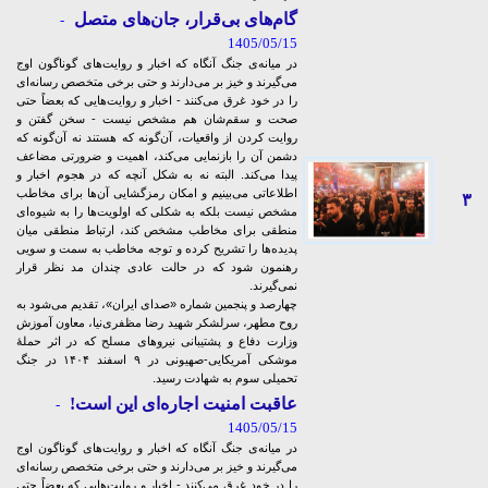
گام‌های بی‌قرار، جان‌های متصل
-
1405/05/15
در میانه‌ی جنگ آنگاه که اخبار و روایت‌های گوناگون اوج
می‌گیرند و خیز بر می‌دارند و حتی برخی متخصص رسانه‌ای
را در خود غرق می‌کنند - اخبار و روایت‌هایی که بعضاً حتی
صحت و سقم‌شان هم مشخص نیست - سخن گفتن و
روایت کردن از واقعیات، آن‌گونه که هستند نه آن‌گونه که
دشمن آن را بازنمایی می‌کند، اهمیت و ضرورتی مضاعف
پیدا می‌کند. البته نه به شکل آنچه که در هجوم اخبار و
اطلاعاتی می‌بینیم و امکان رمزگشایی‌ آن‌ها برای مخاطب
۳
مشخص نیست بلکه به شکلی که اولویت‌ها را به شیوه‌ای
منطقی برای مخاطب مشخص کند، ارتباط منطقی میان
پدیده‌ها را تشریح کرده و توجه مخاطب به سمت و سویی
رهنمون شود که در حالت عادی چندان مد نظر قرار
نمی‌گیرند.
چهارصد و پنجمین شماره «صدای ایران»، تقدیم می‌شود به
روح مطهر، سرلشکر شهید رضا مظفری‌نیا، معاون آموزش
وزارت دفاع و پشتیبانی نیروهای مسلح که در اثر حملۀ
موشکی آمریکایی-صهیونی در ۹ اسفند ۱۴۰۴ در جنگ
تحمیلی سوم به شهادت رسید.
عاقبت امنیت اجاره‌ای این است!
-
1405/05/15
در میانه‌ی جنگ آنگاه که اخبار و روایت‌های گوناگون اوج
می‌گیرند و خیز بر می‌دارند و حتی برخی متخصص رسانه‌ای
را در خود غرق می‌کنند - اخبار و روایت‌هایی که بعضاً حتی