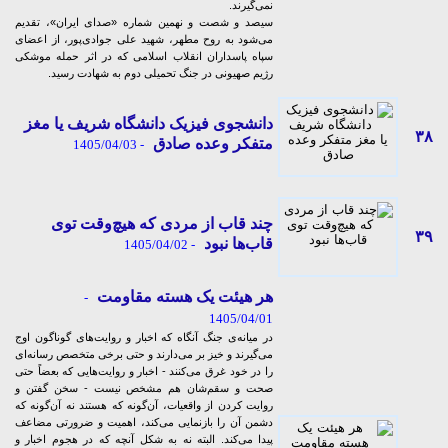
نمی‌گیرند.
سیصد و شصت و نهمین شماره «صدای ایران»، تقدیم
می‌شود به روح مطهر، شهید علی جوادی‌پور، از اعضای
سپاه پاسداران انقلاب اسلامی که در اثر حمله موشکی
رژیم صهیونی در جنگ تحمیلی دوم به شهادت رسید.
دانشجوی فیزیک دانشگاه شریف یا مغز
۳۸
متفکر وعده صادق
- 1405/04/03
چند قاب از مردی که هیچ‌وقت توی
۳۹
قاب‌ها نبود
- 1405/04/02
هر هیئت یک هسته مقاومت
-
1405/04/01
در میانه‌ی جنگ آنگاه که اخبار و روایت‌های گوناگون اوج
می‌گیرند و خیز بر می‌دارند و حتی برخی متخصص رسانه‌ای
را در خود غرق می‌کنند - اخبار و روایت‌هایی که بعضاً حتی
صحت و سقم‌شان هم مشخص نیست - سخن گفتن و
روایت کردن از واقعیات، آن‌گونه که هستند نه آن‌گونه که
دشمن آن را بازنمایی می‌کند، اهمیت و ضرورتی مضاعف
پیدا می‌کند. البته نه به شکل آنچه که در هجوم اخبار و