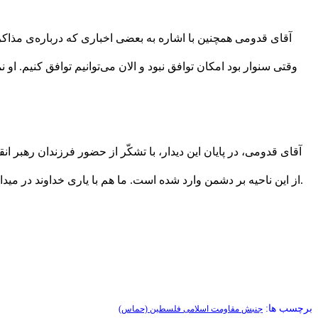
آقای قدومی همچنین با اشاره به بعضی اخباری که درباره‌ی مذا
وقتی سنوار بود امکان توافق نبود و الان می‌توانیم توافق کنیم. ا
آقای قدومی، در پایان این دیدار، با تشکّر از حضور فرزندان رهبر
از این ناحیه بر دشمن وارد شده است. ما هم با یاری خداوند در میدان هستیم و خواهیم ماند. خداوند حضرت آیت‌الله خامنه‌ای را حفظ کند. سلام گرم رزمندگان مقاومت در فلسطین و غزّه را به ایشان برسانید.
برچسب ها:
جنبش مقاومت اسلامی فلسطین (حماس)