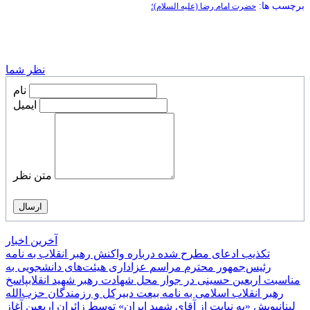
برچسب ها:
حضرت امام رضا (علیه السلام)؛
نظر شما
نام
ایمیل
متن نظر
آخرین اخبار
تکذیب ادعای مطرح شده درباره واکنش رهبر انقلاب به نامه
رئیس‌جمهور محترم
مراسم عزاداری هیئت‌های دانشجویی به
مناسبت اربعین حسینی در جوار محل شهادت رهبر شهید انقلاب
پاسخ
رهبر انقلاب اسلامی به نامه بیعت دبیرکل و رزمندگان حزب‌الله
لبنان
پویش «به نیابت از آقای شهید ایران» توسط زائران اربعین آغاز