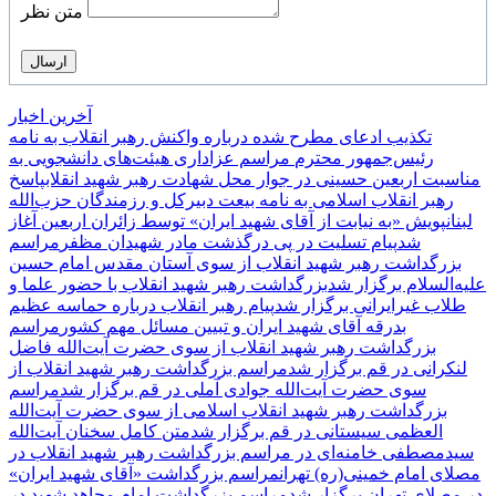
متن نظر
آخرین اخبار
تکذیب ادعای مطرح شده درباره واکنش رهبر انقلاب به نامه
رئیس‌جمهور محترم
مراسم عزاداری هیئت‌های دانشجویی به
مناسبت اربعین حسینی در جوار محل شهادت رهبر شهید انقلاب
پاسخ
رهبر انقلاب اسلامی به نامه بیعت دبیرکل و رزمندگان حزب‌الله
لبنان
پویش «به نیابت از آقای شهید ایران» توسط زائران اربعین آغاز
شد
پیام تسلیت در پی درگذشت مادر شهیدان مظفر
مراسم
بزرگداشت رهبر شهید انقلاب از سوی آستان مقدس امام حسین
علیه‌السلام برگزار شد
بزرگداشت رهبر شهید انقلاب با حضور علما و
طلاب غیر‌‌‌ایرانی برگزار شد
پیام رهبر انقلاب درباره حماسه عظیم
بدرقه آقای شهید ایران و تبیین مسائل مهم کشور
مراسم
بزرگداشت رهبر شهید انقلاب از سوی حضرت آیت‌الله فاضل
لنکرانی در قم برگزار شد
مراسم بزرگداشت رهبر شهید انقلاب از
سوی حضرت آیت‌الله جوادی آملی در قم برگزار شد
مراسم
بزرگداشت رهبر شهید انقلاب اسلامی از سوی حضرت آیت‌الله
العظمی سیستانی در قم برگزار شد
متن کامل سخنان آیت‌الله
سیدمصطفی خامنه‌ای در مراسم بزرگداشت رهبر شهید انقلاب در
مصلای امام خمینی(ره) تهران
مراسم بزرگداشت «آقای شهید ایران»
در مصلای تهران برگزار شد
مراسم بزرگداشت امام مجاهد شهید در