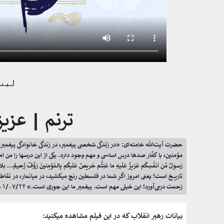
لینک
ترنم | عزیز
حضرت آیت‌الله خامنه‌ای: «در زندگی شخصی پیغمبر، در زندگی خانوادگی پیغمب
مؤمنین، با کفّار صدها درس اساسی و مهم وجود دارد. یکی از این درسها را من ا
رَسولٌ مِّن اَنفُسِکُم عَزیزٌ عَلَیهِ ما عَنِتُّم حَریصٌ عَلَیکُم بِالمُؤمِنینَ ر
تاریخ است؛ یعنی امروز اگر شما در فلسطین رنج میکشید، در میانمار، در نقاط گ
زحمت درمی‌آورد؛ این خیلی مهم است. پیغمبر ما این‌ جوری است.» ۱۴۰۱/۰۷/۲۲
بیانات رهبر انقلاب که در این فیلم مشاهده میکنید: