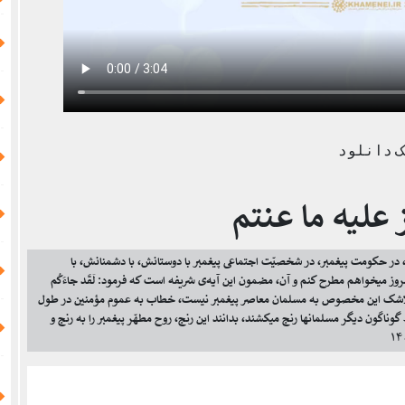
 دانلود
 علیه ما عنتم
ر، در حکومت پیغمبر، در شخصیّت اجتماعی پیغمبر با دوستانش، با دشمنانش، با
مروز میخواهم مطرح کنم و آن، مضمون این آیه‌ی شریفه است که فرمود: لَقَد جاءَکُم
َؤُفٌ‌ رَّحیمٌ... بلاشک این مخصوص به مسلمان معاصر پیغمبر نیست، خطاب به عموم مؤمنین در طول
وناگون دیگر مسلمانها رنج میکشند، بدانند این رنج، روح مطهّر پیغمبر را به رنج و