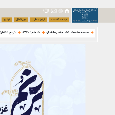
صفحه نخست
قرآن و عترت
بین الملل
آرشیو
صفحه نخست
>>
چند رسانه ای
کد خبر: ۸۳۷۰
تاریخ انتشار: ۲۰ شهریور ۱۴۰۴ - :۵۰