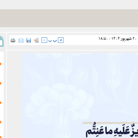
۱۸
ب
+
ب
-