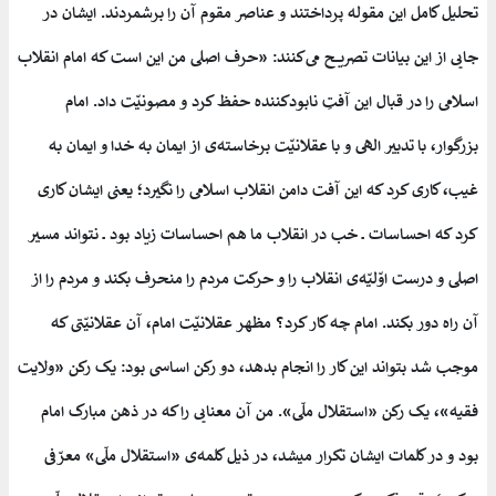
تحلیل کامل این مقوله پرداختند و عناصر مقوم آن را برشمردند. ایشان در
جایی از این بیانات تصریح می‌کنند: «حرف اصلی من این است که امام انقلاب
اسلامی را در قبال این آفتِ نابودکننده حفظ کرد و مصونیّت داد. امام
بزرگوار، با تدبیر الهی و با عقلانیّت برخاسته‌ی از ایمان به خدا و ایمان به
غیب، کاری کرد که این آفت دامن انقلاب اسلامی را نگیرد؛ یعنی ایشان کاری
کرد که احساسات ــ خب در انقلاب ما هم احساسات زیاد بود ــ نتواند مسیر
اصلی و درست اوّلیّه‌ی انقلاب را و حرکت مردم را منحرف بکند و مردم را از
آن راه دور بکند. امام چه کار کرد؟ مظهر عقلانیّت امام، آن عقلانیّتی که
موجب شد بتواند این کار را انجام بدهد، دو رکن اساسی بود: یک رکن «ولایت
فقیه»، یک رکن «استقلال ملّی». من آن معنایی را که در ذهن مبارک امام
بود و در کلمات ایشان تکرار میشد، در ذیل کلمه‌ی «استقلال ملّی» معرّفی