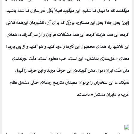
میگفتند که ما قبول نداشتیم. این میگوید اصلاً بکلّی غنی‌سازی نداشته باشید.
[این] یعنی چه؟ یعنی این دستاورد بزرگی که برای آن، کشورمان این‌همه تلاش
کرده، این‌همه هزینه کرده، این‌همه مشکلات فراوان را از سر گذرانده، همه‌ی
این تلاشها را، همه‌ی محصول این کارها را دود کنید و هوا کنید و از بین ببرید!
معنای «غنی‌سازی نداشتن» این است. خب معلوم است، ملّت غیرتمندی
مثل ملّت ایران، توی دهن گوینده‌ی این حرف میزند و این حرف را قبول
نمیکند.» این سخنرانی را می‌توان مصداق تشریح ریشه‌ی اصلی دشمنی نظام
غرب با «ایرانِ مستقل» دانست.