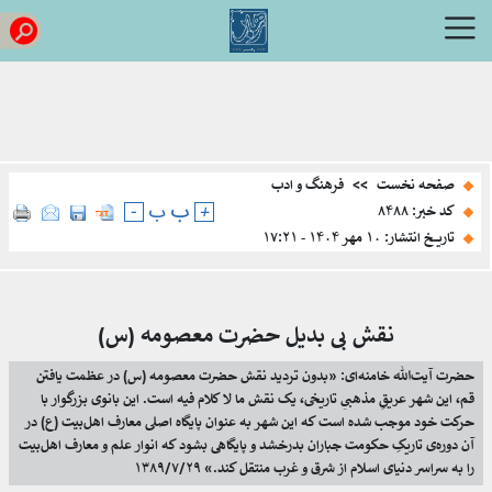
صفحه نخست
>>
فرهنگ و ادب
ب
+
ب
-
کد خبر: ۸۴۸۸
تاریخ انتشار: ۱۰ مهر ۱۴۰۴ - ۱۷:۲۱
نقش بی بدیل حضرت معصومه (س)
حضرت آیت‌الله خامنه‌ای: «بدون تردید نقش حضرت معصومه (س) در عظمت‌ یافتن
قم، این شهر عریقِ مذهبىِ تاریخی، یک نقش ما لا کلام فیه است. این بانوی بزرگوار با
حرکت خود موجب شده است که این شهر به عنوان پایگاه اصلی معارف اهل‌بیت (ع) در
آن دوره‌ی تاریکِ حکومت جباران بدرخشد و پایگاهی بشود که انوار علم و معارف اهل‌بیت
را به سراسر دنیای اسلام از شرق و غرب منتقل کند.» ۱۳۸۹/۷/۲۹