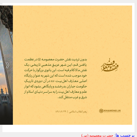
برچسب ها:
حضرت معصومه (س)