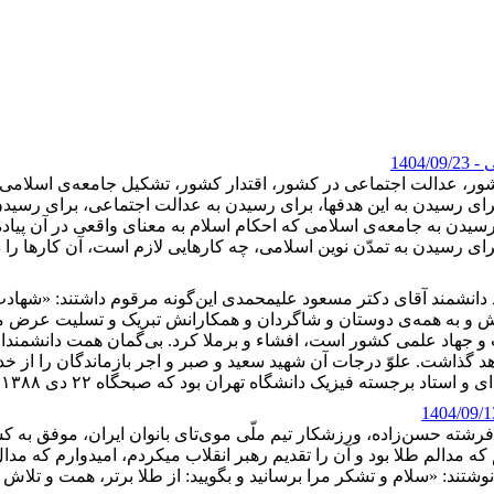
ی
- 1404/09/23
شور، عدالت اجتماعی در کشور، اقتدار کشور، تشکیل جامعه‌ی اسلامی د
د برای رسیدن به این هدفها، برای رسیدن به عدالت اجتماعی، برای رس
رسیدن به جامعه‌ی اسلامی که احکام اسلام به معنای واقعی در آن پیاده 
ی رسیدن به تمدّن نوین اسلامی، چه کارهایی لازم است، آن کارها را در حدّ توا
 دانشمند آقای دکتر مسعود علیمحمدی این‌گونه مرقوم داشتند: «شهاد
یش و به همه‌ی دوستان و شاگردان و همکارانش تبریک و تسلیت عرض می
و جهاد علمی کشور است، افشاء و برملا کرد. بی‌گمان همت دانشمندان
 گذاشت. علوّ درجات آن شهید سعید و صبر و اجر بازماندگان را از خداوند مت
شته حسن‌زاده، ورزشکار تیم ملّی موی‌تای بانوان ایران، موفق به ک
دالم طلا بود و آن را تقدیم رهبر انقلاب میکردم، امیدوارم که مدال 
شتند: «سلام و تشکر مرا برسانید و بگویید: از طلا برتر، همت و تلاش