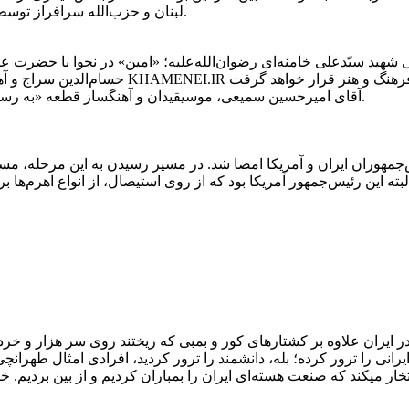
لبنان و حزب‌الله سرافراز توسط آقای سیّدجواد نصرالله تشریح شده است.
هید سیّدعلی خامنه‌ای رضوان‌الله‌علیه؛ «امین» در نجوا با حضرت عل
آقای امیرحسین سمیعی، موسیقیدان و آهنگساز قطعه «به رسم کرام» از ویژگی‌های این تصنیف می‌گوید.
س‌جمهوران ایران و آمریکا امضا شد. در مسیر رسیدن به این مرحله، مس
ه این رئیس‌جمهور آمریکا بود که از روی استیصال، از انواع اهرم‌ها برای این 
ر ایران علاوه بر کشتارهای کور و بمبی که ریختند روی سر هزار و خرده‌
ایرانی را ترور کرده؛ بله، دانشمند را ترور کردید، افرادی امثال طهرانچی 
خار میکند که صنعت هسته‌ای ایران را بمباران کردیم و از بین بردیم. خیلی خ