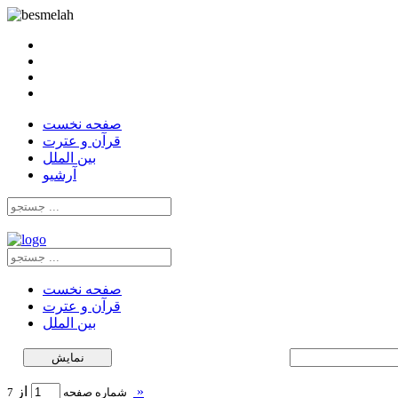
صفحه نخست
قرآن و عترت
بین الملل
آرشیو
صفحه نخست
قرآن و عترت
بین الملل
»
از
7
شماره صفحه