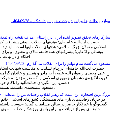
موانع و چالش‌ها پیرامون وحدت حوزه و دانشگاه
- 1404/09/28
سازکارهای تحقق تصویر آینده ایران در راستای اهداف نقشه راه تمدن
حضرت آیت‌الله خامنه‌ای: «هدفهای انقلاب... یعنی پیشرفت ک
اسلامی و تمدّن بزرگ اسلامی؛ هدفهای انقلاب اینها است. باید دی
پوشالی و ادّعایی؛ پیشرفتهای همه‌جانبه، مادّی و معنوی- و برای 
احکام و در نهایت برا
مسعود می‌گفت تمام توانم را برای انقلاب می‌گذارم
- 1404/09/20
حضرت آیت‌الله خامنه‌ای در پیام تسلیت به مناسبت شهادت استاد
علی محمدی رضوان الله علیه را به مادر و همسر و خاندان گرام
آفرید، انگیزه‌ی دشمنان جمهوری اسلامی را که ضربه زدن به حرکت 
دشمن، این انگیزه‌ی خباثت‌آلود را ناکام خواهد
مسعود علیمحمدی دانشمند هسته‌ای و استاد برجسته فیزیک دانشگاه تهران بود که صبحگاه ۲۲ دی ۱۳۸۸ مقابل منزلش ترور شد و به شهادت رسید.
بزرگ‌ترین افتخارم این است که رهبر انقلاب زحمات من را دیده‌اند
- 1404/09/13
در جریان رقابت‌های بازی‌های همبستگی کشورهای اسلامی خانم فر
گفت‌وگو با خبرنگار حاضر در سالن مسابقات گفت: «دوست داشتم که م
خامنه‌ای پس از دریافت پیام این بانوی ورزشکار خطاب به وی نو