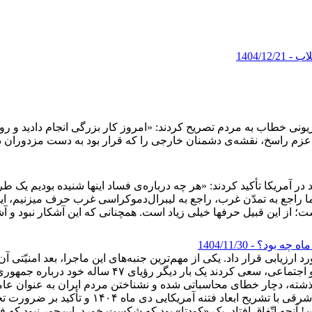
لاب
- 1404/12/21
 دی ماه امسال در پیامی تلویزیونی خطاب به مردم تصریح کردند: «امروز کار بزرگی انجام 
م راسخ، نقشه‌ی دشمنان خارجی را که قرار بود به دست مزدوران داخلی پیاد
ر آمریکا تأکید کردند: «هر چه درباره‌ی فساد اینها شنیده بودیم یک طر
ه ما راجع به تمدّن غرب، راجع به لیبرال‌دموکراسی غرب حرف میزنی
ست؛ از این قبیل حرفها خیلی زیاد است. همچنانی که این آشکار نبود و
ماه چه بود؟
- 1404/11/30
ظرهای مختلفی مورد ارزیابی قرار داد. یکی از مهم‌ترین جنبه‌های این ماجرا، بعد 
چند لایه و پیچیده و با استفاده از برخی زمینه‌ها و بسترهای اقتصادی
حضرت آیت‌الله خامنه‌ای در دیدار روز گذشته مردم آذربایج
! آنچه اتّفاق افتاد، یک «کودتا» بود که شکست خورد. این‌جور نبود که 