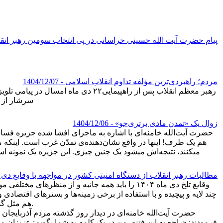
پیام حضرت آیت الله حسینی خراسانی در پی انتخاب سومین رهبر انق
مردم؛ راهبردی‌ترین مؤلفه تداوم انقلاب اسلامی
- 1404/12/07
رهبر معظم انقلاب پس از راهپیمایی۲۲
سرشار از عز
زوال یک «تمدن مادی برتری‌جو»
- 1404/12/06
حضرت آیت‌الله خامنه‌ای با اشاره به ماجرای افشا شده جزیره فساد د
هم یک طرف! اینها در واقع نشان‌دهنده‌ی تمدّن غرب است. اینک
میکنند، نتیجه‌اش میشود یک چنین چیزی. این جزیره یک نمونه ا
مطالبات رهبر انقلاب از دستگاه امنیتی کشور در مواجهه با وقایع دی 
وقایع تلخ دی ماه ۱۴۰۴ را باید همه جانبه و از من
هم مثل گذشته، دچار خطای محاسباتی شده و نشناختن مردم ایران به عنوان عاملی کلیدی، طرح آنان را ناتمام و ناکام کرد.
فرمودند: «راجع به این فتنه، من در یک کلمه به شما بگویم: عزیزان من