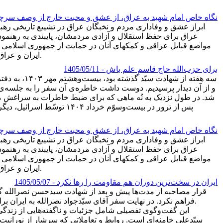
نگاه خاص امام شهید به عراق، از عشق و محبت خارج از وصف س
ابراز عشق و وفاداری مردم و نخبگان عراق در تشییع تاریخی رهبر
عراق برای حفظ استقلال و آزادی مردمشان، پایبندی به رهنمود
مواضع قبایل عراقی و کمکهای آنان در حمایت از جمهوری اسلامی در
ایران و عراق از جمله موضوعات مطرح شده در این گفت‌وگو است که متن کامل آن در ادامه در اختیار مخاطبان قرار میگیرد.
برای حزب‌الله حاج قاسمِ علم باش
- 1405/05/11
سه هفته از 
و از آن دیدار پرسیدیم. دوست داشت خاطره‌ی آن سفر را به جلسه‌ی
شد. در طول نزدیک به نُه ماهی که برای ضبط خاطرات به سراغش می‌رف
پس از ترور در بیست‌وسوّم
نگاه خاص امام شهید به عراق، از عشق و محبت خارج از وصف س
ابراز عشق و وفاداری مردم و نخبگان عراق در تشییع تاریخی رهبر
عراق برای حفظ استقلال و آزادی مردمشان، پایبندی به رهنمود
مواضع قبایل عراقی و کمکهای آنان در حمایت از جمهوری اسلامی در
ایران و عراق از جمله موضوعات مطرح شده در این گفت‌وگو است که متن کامل آن در ادامه در اختیار مخاطبان قرار میگیرد.
ایران در سخت‌ترین دوران هم مقاومت را رها نکرد
- 1405/05/07
فراهم نکرد. در نهایت سفر آقای سیّدجواد نصرالله به ایران برای حضور در تشییع رهبر شهید این فرصت را فراهم کرد تا پای صحبت‌های فرزند ارشد سیدحسن نصرالله بنشینیم.
این گفت‌وگوی تفصیلی شامل جزئیات و ناگفته‌هایی از زندگی
سیّدعلی خامنه‌ای است. روابط و تعاملاتی که سرشار از نوران