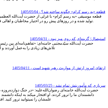
قطعه «به رسم کرام» چگونه ساخته شد؟
- 1405/05/04
قطعه موسیقی «به رسم کرام» با غزلی از حضرت آیت‌الله العظمی ش
حسام‌الدین سراج و آهنگسازی امیرحسین سمیعی توسط رسانه KHAMENEI.IR تولید شده و در روزهای پیش رو در اختیار مخاطبان و اهالی فرهنگ و هنر قرار خواهد گرفت.
استیصال؛ گزینه‌ای که روی میز نبود
- 1405/04/31
حضرت آیت‌الله سیّدمجتبی خامنه‌ای: «تفاهم‌نامه‌ای بین رئی
تلاش‌های زیادی را به‌عمل آوردند و البت
ارتقای امروز ارتش از مواریث رهبر شهید است
- 1405/04/11
سربازی که مأموریتش تمام نشد
- 1405/03/25
حضرت آیت‌الله خامنه‌ای رضوان‌الله‌علیه: «در جنگ دوازده‌روزه د
دانشمندان ما را ترور کردند. او افتخار میکند به اینکه دانشمند 
علمشان را نمیتوانید ترور کنید. افت