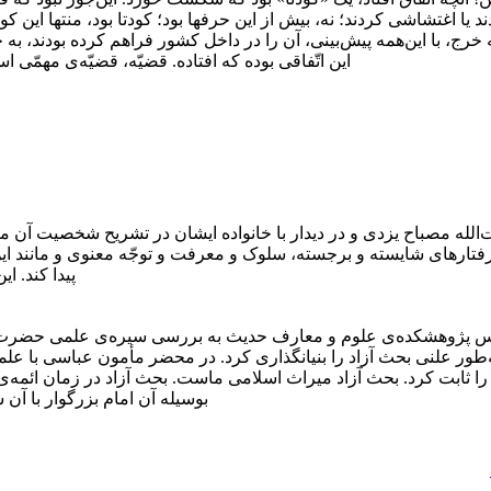
 اغتشاشی کردند؛ نه، بیش از این حرفها بود؛ کودتا بود، منتها این کود
‌همه خرج، با این‌همه پیش‌بینی، آن را در داخل کشور فراهم کرده بود
این اتّفاقی بوده که افتاده. قضیّه، قضیّه‌ی مهمّی است، ق
ت‌الله مصباح یزدی و در دیدار با خانواده ایشان در تشریح شخصیت آن 
رفتارهای شایسته و برجسته، سلوک و معرفت و توجّه معنوی و مانند این‌ها
پیدا کند. این‌
ئیس پژوهشکده‌ی علوم و معارف حدیث به بررسی سیره‌ی علمی حضرت ا
 به‌طور علنی بحث آزاد را بنیانگذاری کرد. در محضر مأمون عباسی با علم
 ثابت کرد. بحث آزاد میراث اسلامی ماست. بحث آزاد در زمان ائمه‌ی 
بوسیله آن امام بزرگوار با آن شک