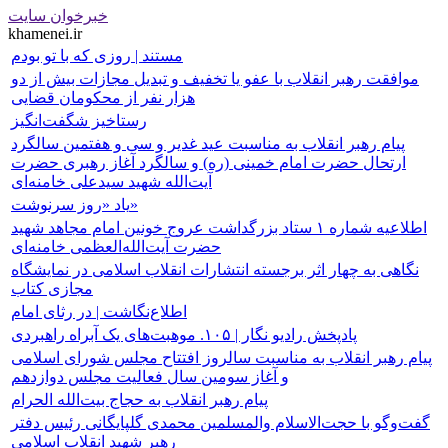
خبرخوان سایت
khamenei.ir
مستند | روزی که با تو بودم
موافقت رهبر انقلاب با عفو یا تخفیف و تبدیل مجازات بیش از دو
هزار نفر از محکومان قضایی
رستاخیز شگفت‌انگیز
پیام رهبر انقلاب به مناسبت عید غدیر و سی و هفتمین سالگرد
ارتحال حضرت امام خمینی (ره) و سالگرد آغاز رهبری حضرت
آیت‌الله شهید سیدعلی خامنه‌ای
یاد «روز سرنوشت»
اطلاعیه شماره ۱ ستاد بزرگداشت عروج خونین امام مجاهد شهید
نگاهی به چهار اثر برجسته انتشارات انقلاب اسلامی در نمایشگاه
مجازی کتاب
اطلاع‌نگاشت | در رثای امام
پادپخش رادیو نگار | ۱۰۵. موهبت‌های یک آبراه راهبردی
پیام رهبر انقلاب به مناسبت سالروز افتتاح مجلس شورای اسلامی
و آغاز سومین سال فعالیت مجلس دوازدهم
پیام رهبر انقلاب به حجاج بیت‌الله الحرام
گفت‌وگو با حجت‌الاسلام والمسلمین محمدی گلپایگانی رئیس دفتر
رهبر شهید انقلاب اسلامی