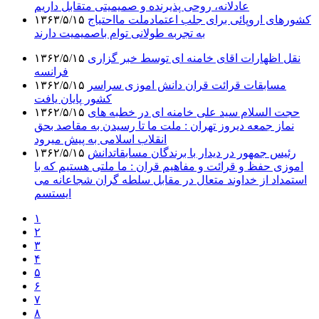
عادلانه، روحی پذیرنده و صمیمیتی متقابل داریم
کشورهای اروپائی برای جلب اعتمادملت مااحتیاج
۱۳۶۳/۵/۱۵
به تجربه طولانی توام باصمیمیت دارند
نقل اظهارات اقای خامنه ای توسط خبر گزاری
۱۳۶۲/۵/۱۵
فرانسه
مسابقات قرائت قران دانش اموزی سراسر
۱۳۶۲/۵/۱۵
کشور پایان یافت
حجت السلام سید علی خامنه ای در خطبه های
۱۳۶۲/۵/۱۵
نماز جمعه دیروز تهران : ملت ما تا رسیدن به مقاصد بحق
انقلاب اسلامی به پیش میرود
رئیس جمهور در دیدار با برندگان مسابقاتدانش
۱۳۶۲/۵/۱۵
اموزی حفظ و قرائت و مفاهیم قران : ما ملتی هستیم که با
استمداد از خداوند متعال در مقابل سلطه گران شجاعانه می
ایستسم
۱
۲
۳
۴
۵
۶
۷
۸