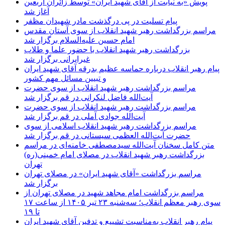
پویش «به نیابت از آقای شهید ایران» توسط زائران اربعین
آغاز شد
پیام تسلیت در پی درگذشت مادر شهیدان مظفر
مراسم بزرگداشت رهبر شهید انقلاب از سوی آستان مقدس
امام حسین علیه‌السلام برگزار شد
بزرگداشت رهبر شهید انقلاب با حضور علما و طلاب
غیر‌‌‌ایرانی برگزار شد
پیام رهبر انقلاب درباره حماسه عظیم بدرقه آقای شهید ایران
و تبیین مسائل مهم کشور
مراسم بزرگداشت رهبر شهید انقلاب از سوی حضرت
آیت‌الله فاضل لنکرانی در قم برگزار شد
مراسم بزرگداشت رهبر شهید انقلاب از سوی حضرت
آیت‌الله جوادی آملی در قم برگزار شد
مراسم بزرگداشت رهبر شهید انقلاب اسلامی از سوی
حضرت آیت‌الله العظمی سیستانی در قم برگزار شد
متن کامل سخنان آیت‌الله سیدمصطفی خامنه‌ای در مراسم
بزرگداشت رهبر شهید انقلاب در مصلای امام خمینی(ره)
تهران
مراسم بزرگداشت «آقای شهید ایران» در مصلای تهران
برگزار شد
مراسم بزرگداشت امام مجاهد شهید در مصلای تهران از
سوی رهبر معظم انقلاب؛ سه‌شنبه ۲۳ تیر ۱۴۰۵ از ساعت ۱۷
تا ۱۹
پیام رهبر انقلاب به‌مناسبت تشییع و تدفین آقای شهید ایران